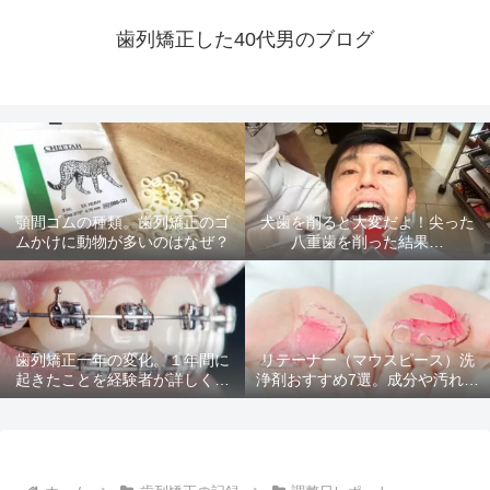
歯列矯正した40代男のブログ
顎間ゴムの種類。歯列矯正のゴ
犬歯を削ると大変だよ！尖った
ムかけに動物が多いのはなぜ？
八重歯を削った結果…
歯列矯正一年の変化。１年間に
リテーナー（マウスピース）洗
起きたことを経験者が詳しく解
浄剤おすすめ7選。成分や汚れ落
説
ちを比較