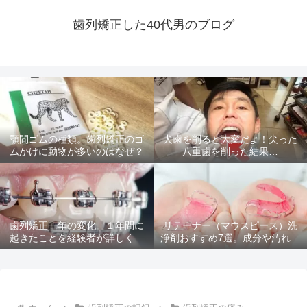
歯列矯正した40代男のブログ
顎間ゴムの種類。歯列矯正のゴ
犬歯を削ると大変だよ！尖った
ムかけに動物が多いのはなぜ？
八重歯を削った結果…
歯列矯正一年の変化。１年間に
リテーナー（マウスピース）洗
起きたことを経験者が詳しく解
浄剤おすすめ7選。成分や汚れ落
説
ちを比較