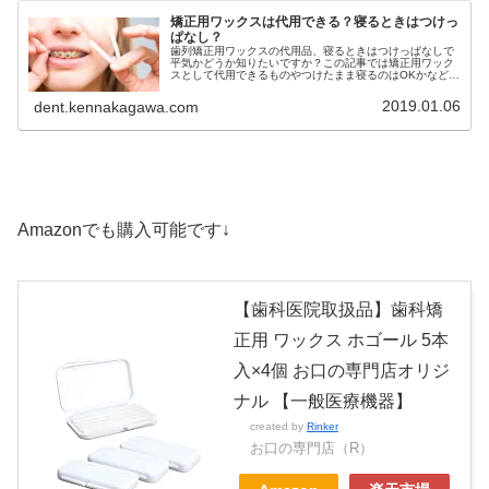
矯正用ワックスは代用できる？寝るときはつけっ
ぱなし？
歯列矯正用ワックスの代用品、寝るときはつけっぱなしで
平気かどうか知りたいですか？この記事では矯正用ワック
スとして代用できるものやつけたまま寝るのはOKかなどを
詳しく解説しています。歯列矯正用ワックスの代用品や寝
るときについて知りたい方必見
2019.01.06
dent.kennakagawa.com
Amazonでも購入可能です↓
【歯科医院取扱品】歯科矯
正用 ワックス ホゴール 5本
入×4個 お口の専門店オリジ
ナル 【一般医療機器】
created by
Rinker
お口の専門店（R）