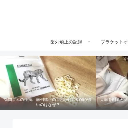
歯列矯正の記録
ブラケットオ
顎間ゴムの種類。歯列矯正のゴムかけに動物が多
犬歯を削ると大
いのはなぜ？