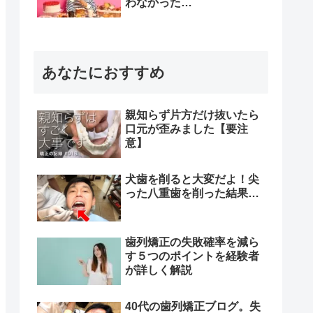
わなかった…
あなたにおすすめ
親知らず片方だけ抜いたら
口元が歪みました【要注
意】
犬歯を削ると大変だよ！尖
った八重歯を削った結果…
歯列矯正の失敗確率を減ら
す５つのポイントを経験者
が詳しく解説
40代の歯列矯正ブログ。失