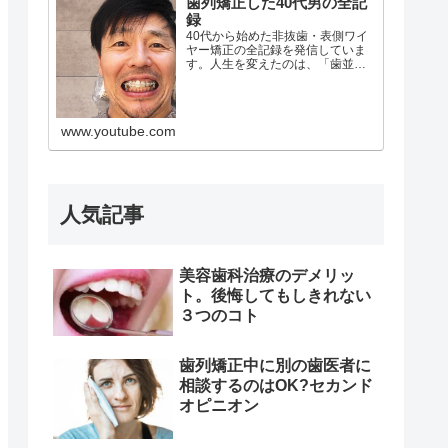
歯列矯正した40代男の全記
録
40代から始めた非抜歯・表側ワイ
ヤー矯正の全記録を発信していま
す。人生を変えたのは、「歯並
び」でした。こんにちは、ケンで
す。30代の頃、ブリッジ治療をき
っかけに体調を崩し、仕事も手放
しました。そこから10年の試行錯
www.youtube.com
誤を経てたどり着いたのが、…
人気記事
美容歯科治療のデメリッ
ト。後悔してもしきれない
３つのコト
歯列矯正中に別の歯医者に
相談するのはOK?セカンド
オピニオン