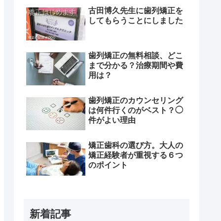
古田博久先生に歯列矯正を
してもらうことにしました
歯列矯正の無料相談、どこ
まで分かる？治療期間や費
用は？
歯列矯正のカウンセリング
は何件行くのがベスト？◯
件がよい理由
矯正歯科の選び方。大人の
矯正経験者が重視する６つ
のポイント
新着記事