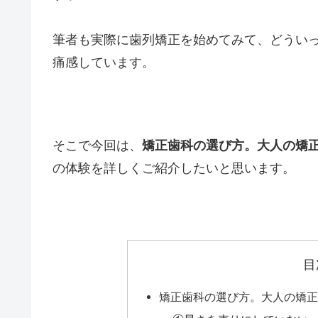
筆者は現在、上下とも表側にワイヤーをつけ
40代で始めたので、いわゆる大人の歯列矯正
追記：２年３ヶ月後に、無事矯正が終了（ブ
その時の様子はこちら↓
ブラケットオフの
く解説
ブラケットオフの所要
歯列矯正開始から２年
かかったのかを詳しく
が知りたい方は必見で
dent.kennakagawa.com