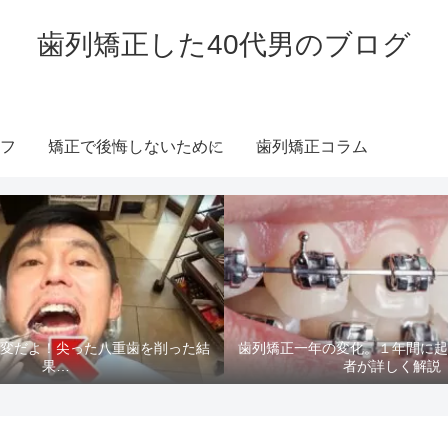
歯列矯正した40代男のブログ
フ
矯正で後悔しないために
歯列矯正コラム
変だよ！尖った八重歯を削った結
歯列矯正一年の変化。１年間に
果…
者が詳しく解説