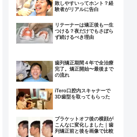
敗しやすいってホント？経
験者がリアルに告白
リテーナーは矯正後も一生
つける？夜だけでもさぼら
ず続けるべき理由
歯列矯正期間４年で全治療
完了。矯正開始〜最後まで
の流れ
iTero口腔内スキャナーで
3D歯型を取ってもらった
ブラケットオフ後の横顔が
こんなに変化しました｜歯
列矯正前と後を画像で比較