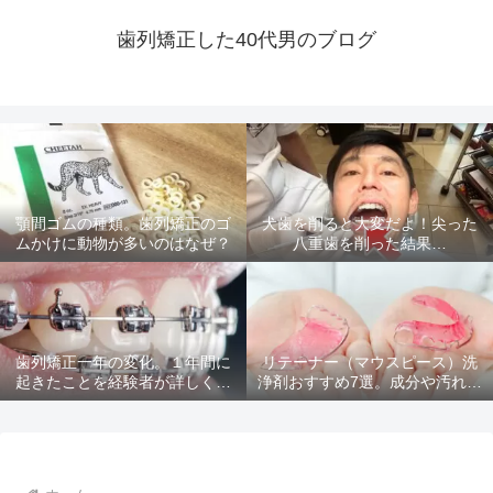
歯列矯正した40代男のブログ
顎間ゴムの種類。歯列矯正のゴ
犬歯を削ると大変だよ！尖った
ムかけに動物が多いのはなぜ？
八重歯を削った結果…
歯列矯正一年の変化。１年間に
リテーナー（マウスピース）洗
起きたことを経験者が詳しく解
浄剤おすすめ7選。成分や汚れ落
説
ちを比較