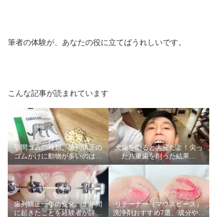
筆者の体験が、あなたの役に立てばうれしいです。
こんな記事が読まれています
顎間ゴムの種類。歯列矯正の
犬歯を削ると大変だよ！尖っ
ゴムかけに動物が多いのはな
た八重歯を削った結果…
ぜ？
歯列矯正一年の変化。１年間
リテーナー（マウスピース）
に起きたことを経験者が詳し
洗浄剤おすすめ7選。成分や汚