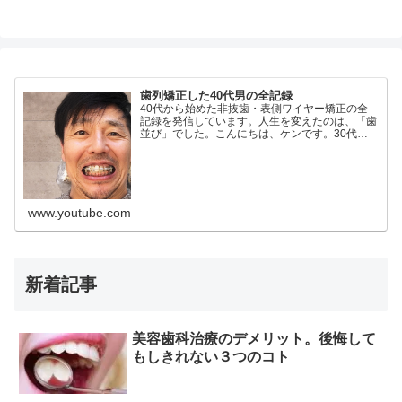
歯列矯正した40代男の全記録
40代から始めた非抜歯・表側ワイヤー矯正の全
記録を発信しています。人生を変えたのは、「歯
並び」でした。こんにちは、ケンです。30代の
頃、ブリッジ治療をきっかけに体調を崩し、仕事
も手放しました。そこから10年の試行錯誤を経
てたどり着いたのが、…
www.youtube.com
新着記事
美容歯科治療のデメリット。後悔して
もしきれない３つのコト