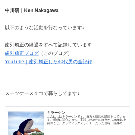
中川研｜Ken Nakagawa
以下のような活動を行なっています↓
歯列矯正の経過をすべて記録しています
歯列矯正ブログ
（このブログ）
YouTube｜歯列矯正した40代男の全記録
スーツケース１つで暮らしてます↓
キラーケン
こんにちはキラーケンです。ヨガと瞑想の講師をしていま
す。瞑想に関心を持ち、実践し始めたのは今から25年以上
前のこと。グラフィックデザイナーだった当時、自身の生
身の能力に限界を感じ、さまざまなアイデアの発想法など
を模索する中で、瞑想というもの...