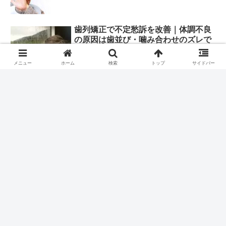
歯列矯正で不定愁訴を改善｜体調不良
の原因は歯並び・噛み合わせのズレで
した
メニュー
ホーム
検索
トップ
サイドバー
歯列矯正やり直し。部分矯正失敗後ワ
イヤーで再チャレンジした結果
矯正歯科の選び方。大人の矯正経験者
が重視する６つのポイント
保健適用でも銀歯以外の白い詰め物
で、虫歯治療できるようになった
大人の歯列矯正で後悔したくない人必
見。２年で終了した３つのポイント