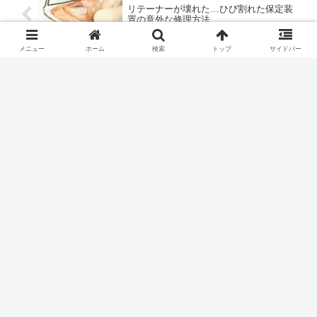
リテーナーが壊れた…ひび割れた保定装
置の意外な修理方法
メニュー
ホーム
検索
トップ
サイドバー
大人の歯列矯正は時間がかかる？40代で
も約２年で装置を外せました
歯列矯正した40代男の全記録
40代から始めた非抜歯・表側ワイヤー矯正の全
記録を発信しています。人生を変えたのは、「歯
並び」でした。こんにちは、ケンです。30代の
頃、ブリッジ治療をきっかけに体調を崩し、仕事
も手放しました。そこから10年の試行錯誤を経
てたどり着いたのが、…
www.youtube.com