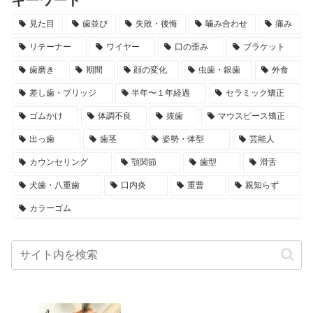
キーワード
見た目
歯並び
失敗・後悔
噛み合わせ
痛み
リテーナー
ワイヤー
口の歪み
ブラケット
歯磨き
期間
顔の変化
虫歯・銀歯
外食
差し歯・ブリッジ
半年〜１年経過
セラミック矯正
ゴムかけ
体調不良
抜歯
マウスピース矯正
出っ歯
歯茎
姿勢・体型
芸能人
カウンセリング
顎関節
歯型
滑舌
犬歯・八重歯
口内炎
重曹
親知らず
カラーゴム