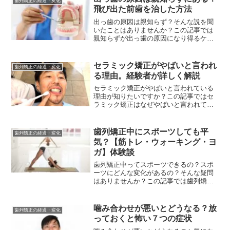
歯列矯正の経過・変化
飛び出た前歯を治した方法
出っ歯の原因は親知らず？そんな説を聞
いたことはありませんか？この記事では
親知らずが出っ歯の原因になり得るケー
スについて歯列矯正で出っ歯を治した体
験と歯医者さんの解説を交え詳しく考察
しています。親知らずが出っ歯の原因に
セラミック矯正がやばいと言われ
歯列矯正の経過・変化
なる理由を知りたい方必見
る理由。経験者が詳しく解説
セラミック矯正がやばいと言われている
理由が知りたいですか？この記事ではセ
ラミック矯正はなぜやばいと言われてい
るのか？筆者が実際に感じた３つのこと
を実体験をもとに詳しく解説していま
す。セラミック矯正がやばいと言われる
歯列矯正中にスポーツしても平
歯列矯正の経過・変化
理由が知りたい方必見です
気？【筋トレ・ウォーキング・ヨ
ガ】体験談
歯列矯正中ってスポーツできるの？スポ
ーツにどんな変化があるの？そんな疑問
はありませんか？この記事では歯列矯正
がスポーツや身体的な活動に与える影響
について、実体験をもとに詳しく説明し
ます。歯列矯正とスポーツの関係性に興
噛み合わせが悪いとどうなる？放
歯列矯正の経過・変化
味のある方は必見です。
っておくと怖い７つの症状