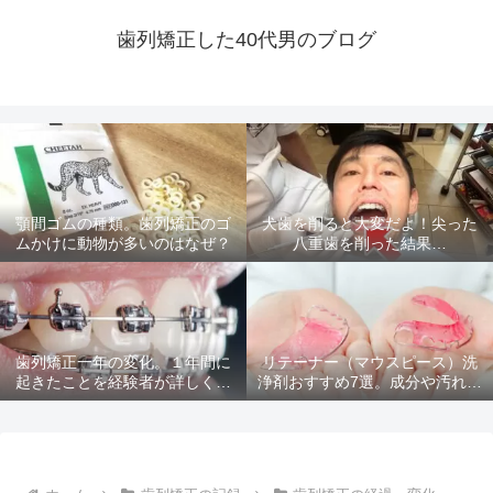
歯列矯正した40代男のブログ
顎間ゴムの種類。歯列矯正のゴ
犬歯を削ると大変だよ！尖った
ムかけに動物が多いのはなぜ？
八重歯を削った結果…
歯列矯正一年の変化。１年間に
リテーナー（マウスピース）洗
起きたことを経験者が詳しく解
浄剤おすすめ7選。成分や汚れ落
説
ちを比較