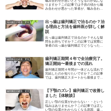
噛み合わせが悪いとどうなるのか気にな
りますか？この記事では子供の頃から噛
み合わせが悪かった筆者が、噛み合わせ
が悪いとどうなるかや歯列矯正をした結
果どう変化したのかについて詳しく解説
しています。噛み合わせが悪いとどうな
出っ歯は歯列矯正で治るのか？治
歯列矯正の経過・変化
るのか知りたい方必見です
る理由と方法を歯科医が詳しく解
説
出っ歯は歯列矯正で治るのか？そんな疑
問をお持ちですか？この記事では実際に
筆者の出っ歯が歯列矯正でどうなったの
かと、主治医に教えてもらった歯列矯正
で出っ歯を治す具体的な方法について詳
しく解説いたします。出っ歯を歯列矯正
歯列矯正期間４年で全治療完了。
歯列矯正の経過・変化
で治したいという方必見です
矯正開始〜最後までの流れ
歯列矯正期間４年間が一体どんな流れで
完結したのか知りたいですか？この記事
では、歯列矯正スタートから最後までの
４年間に、どんなタイミングでどういっ
たことを行ったのか詳しくまとめてみま
した。歯列矯正期間中の最初から最後ま
【下顎のズレ】歯列矯正で改善し
歯列矯正の経過・変化
での流れがしりたい方必見
ました【体験談】
正しい顎の位置がわからない・・という
悩みはありませんか？この記事では正し
い顎の位置がわからなくなる原因、歯列