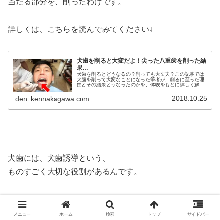
当たる部分を、削ったわけです。
詳しくは、こちらを読んでみてください↓
犬歯を削ると大変だよ！尖った八重歯を削った結
果…
犬歯を削るとどうなるの？削っても大丈夫？この記事では
犬歯を削って大変なことになった筆者が、削るに至った理
由とその結果どうなったのかを、体験をもとに詳しく解説
しています。歯医者さんから犬歯を削ると言われた…削り
たいと思ってる…そんな方必見です
2018.10.25
dent.kennakagawa.com
犬歯には、犬歯誘導という、
ものすごく大切な役割があるんです。
犬歯のとんがりが、ガイドになって、
顎の前後左右の動きを、コントロールする働きです。
メニュー
ホーム
検索
トップ
サイドバー