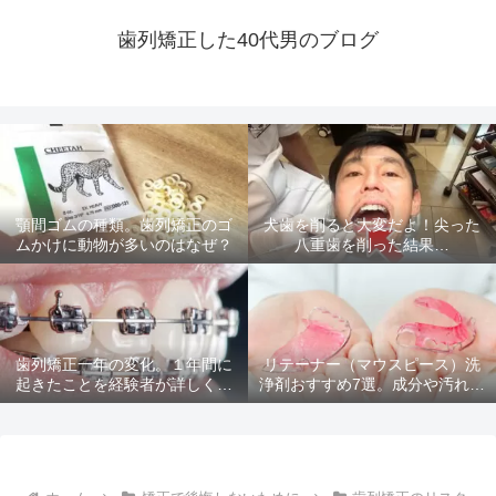
歯列矯正した40代男のブログ
顎間ゴムの種類。歯列矯正のゴ
犬歯を削ると大変だよ！尖った
ムかけに動物が多いのはなぜ？
八重歯を削った結果…
歯列矯正一年の変化。１年間に
リテーナー（マウスピース）洗
起きたことを経験者が詳しく解
浄剤おすすめ7選。成分や汚れ落
説
ちを比較