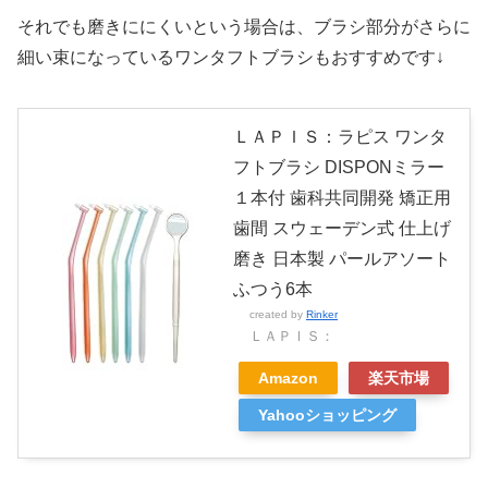
それでも磨きににくいという場合は、ブラシ部分がさらに
細い束になっているワンタフトブラシもおすすめです↓
ＬＡＰＩＳ：ラピス ワンタ
フトブラシ DISPONミラー
１本付 歯科共同開発 矯正用
歯間 スウェーデン式 仕上げ
磨き 日本製 パールアソート
ふつう6本
created by
Rinker
ＬＡＰＩＳ：
Amazon
楽天市場
Yahooショッピング