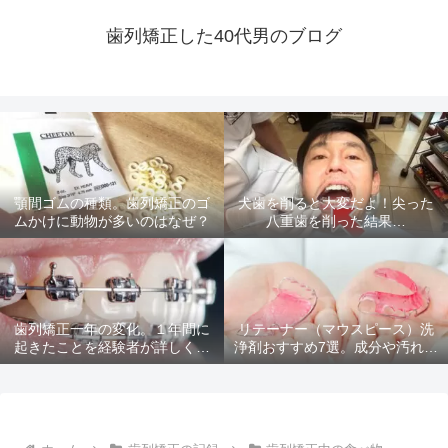
歯列矯正した40代男のブログ
顎間ゴムの種類。歯列矯正のゴ
犬歯を削ると大変だよ！尖った
ムかけに動物が多いのはなぜ？
八重歯を削った結果…
歯列矯正一年の変化。１年間に
リテーナー（マウスピース）洗
起きたことを経験者が詳しく解
浄剤おすすめ7選。成分や汚れ落
説
ちを比較