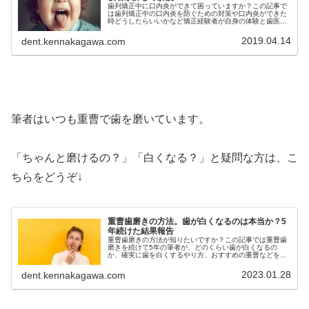
歯列矯正中に口内炎ができて困っていますか？この記事で
は歯列矯正中の口内炎を防ぐための対策や口内炎ができた
時どうしたらいいかなど矯正経験者が自身の体験と歯医者
さんに教えてもらった方法を元に詳しく解説しています。
歯列矯正中の口内炎がツラい人必見
2019.04.14
dent.kennakagawa.com
筆者はいつも重曹で歯を磨いています。
「ちゃんと磨けるの？」「白くなる？」と疑問な方は、こ
ちらをどうぞ↓
重曹歯磨きの方法。歯が白くなるのは本当か？5
年続けた結果報告
重曹歯磨きの方法が知りたいですか？この記事では重曹歯
磨きを続けて5年の筆者が、どのくらい歯が白くなるの
か、確実に歯を白くするやり方、おすすめの重曹などを写
真や実体験をもとに詳しく解説しています。重曹歯磨きの
方法が気になるという方必見です。
2023.01.28
dent.kennakagawa.com