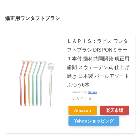
矯正用ワンタフトブラシ
ＬＡＰＩＳ：ラピス ワンタ
フトブラシ DISPONミラー
１本付 歯科共同開発 矯正用
歯間 スウェーデン式 仕上げ
磨き 日本製 パールアソート
ふつう6本
created by
Rinker
ＬＡＰＩＳ：
Amazon
楽天市場
Yahooショッピング